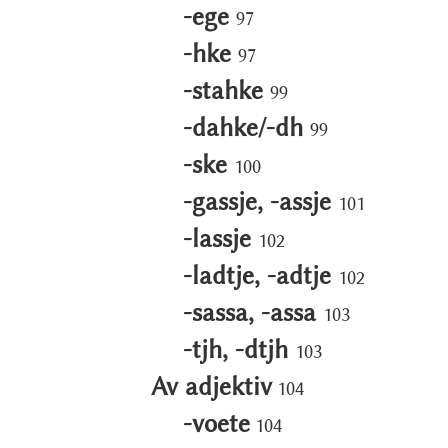
-ege
97
-hke
97
-stahke
99
-dahke/-dh
99
-ske
100
-gassje, -assje
101
-lassje
102
-ladtje, -adtje
102
-sassa, -assa
103
-tjh, -dtjh
103
Av adjektiv
104
-voete
104