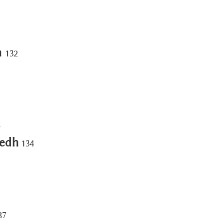
h
132
4
tedh
134
37