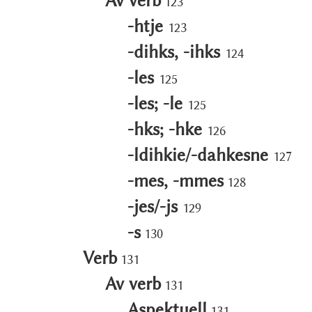
Av verb
123
-htje
123
-dihks, -ihks
124
-les
125
-les; -le
125
-hks; -hke
126
-ldihkie/-dahkesne
127
-mes, -mmes
128
-jes/-js
129
-s
130
Verb
131
Av verb
131
Aspektuell
131