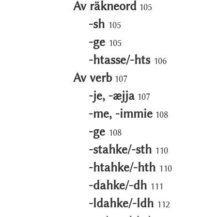
Av räkneord
105
-sh
105
-ge
105
-htasse/-hts
106
Av verb
107
-je, -æjja
107
-me, -immie
108
-ge
108
-stahke/-sth
110
-htahke/-hth
110
-dahke/-dh
111
-ldahke/-ldh
112