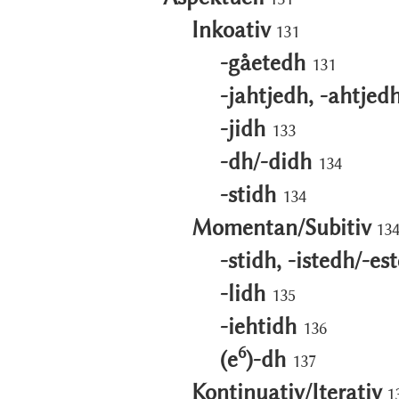
Inkoativ
131
-gåetedh
131
-jahtjedh, -ahtjed
-jidh
133
-dh/-didh
134
-stidh
134
Momentan/Subitiv
13
-stidh, -istedh/-es
-lidh
135
-iehtidh
136
6
(e
)-dh
137
Kontinuativ/Iterativ
1