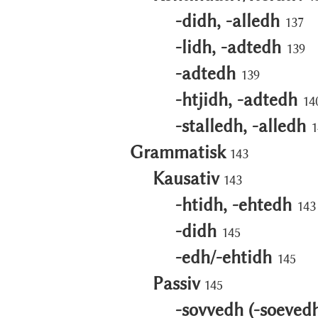
-didh, -alledh
137
-lidh, -adtedh
139
-adtedh
139
-htjidh, -adtedh
14
-stalledh, -alledh
1
Grammatisk
143
Kausativ
143
-htidh, -ehtedh
143
-didh
145
-edh/-ehtidh
145
Passiv
145
-sovvedh (-soeved