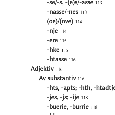
-se/-s, -(e)s/-asse
113
-nasse/-nes
113
(oe)/(ove)
114
-nje
114
-ere
115
-hke
115
-htasse
116
Adjektiv
116
Av substantiv
116
-hts, -apts; -hth, -htadt
-jes, -js; -ije
118
-buerie, -burrie
118