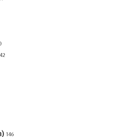
0
42
h)
146