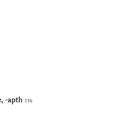
je, -apth
116