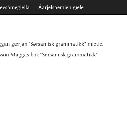
levsámegiella
Åarjelsaemien gïele
gan gærjan "Sørsamisk grammatikk" mietie.
sson Maggas bok "Sørsamisk grammatikk".