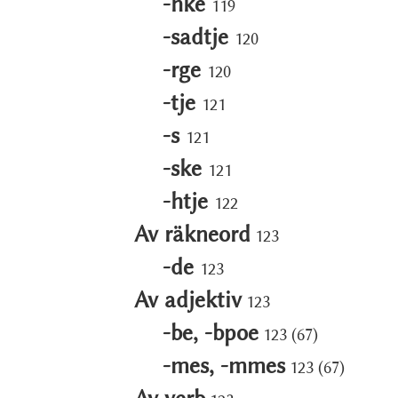
-hke
119
-sadtje
120
-rge
120
-tje
121
-s
121
-ske
121
-htje
122
Av räkneord
123
-de
123
Av adjektiv
123
-be, -bpoe
123 (67)
-mes, -mmes
123 (67)