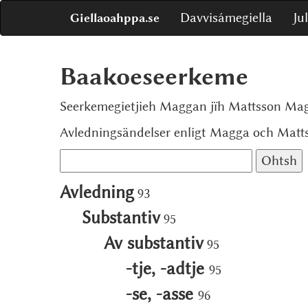
Davvisámegiella
Ju
Giellaoahppa.se
Baakoeseerkeme
Seerkemegietjieh Maggan jïh Mattsson Mag
Avledningsändelser enligt Magga och Matt
Avledning
93
Substantiv
95
Av substantiv
95
-tje, -adtje
95
-se, -asse
96