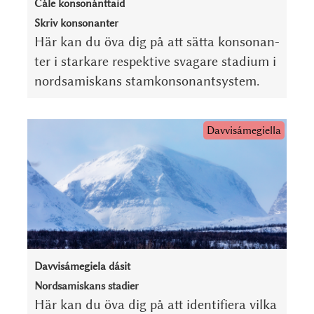
Čále konsonánttaid
Skriv konsonanter
Här kan du öva dig på att sätta kon­so­nan­
ter i stark­are respektive svag­are stadium i
nord­samiskans stam­kon­so­nant­system.
Davvisámegiella
Davvisámegiela dásit
Nordsamiskans stadier
Här kan du öva dig på att iden­ti­fiera vilka