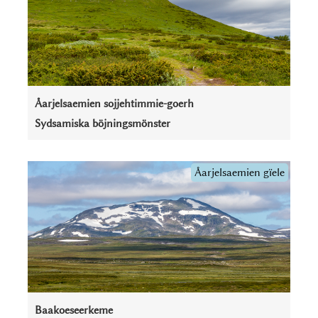
Åarjelsaemien sojjehtimmie-goerh
Sydsamiska böjningsmönster
Åarjel­saemien gïele
Baakoeseerkeme