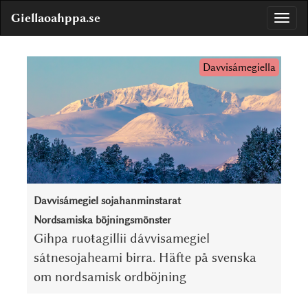
Giellaoahppa.se
Davvisámegiella
Davvisámegiel sojahanminstarat
Nordsamiska böjningsmönster
Gihpa ruoŧagillii dávvisamegiel
sátnesojaheami birra. Häfte på svenska
om nordsamisk ordböjning