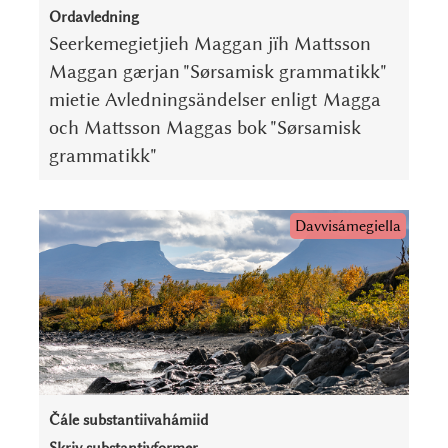
Ordavledning
Seerkemegietjieh Maggan jïh Mattsson
Maggan gærjan "Sørsamisk grammatikk"
mietie Avledningsändelser enligt Magga
och Mattsson Maggas bok "Sørsamisk
grammatikk"
Davvisámegiella
Čále substantiivahámiid