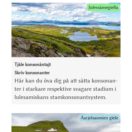
Julevsámegiella
Tjále konsonántajt
Skriv konsonanter
Här kan du öva dig på att sätta kon­so­nan­
ter i stark­are respektive svag­are stadium i
lule­samiskans stam­kon­so­nant­system.
Åarjel­saemien gïele