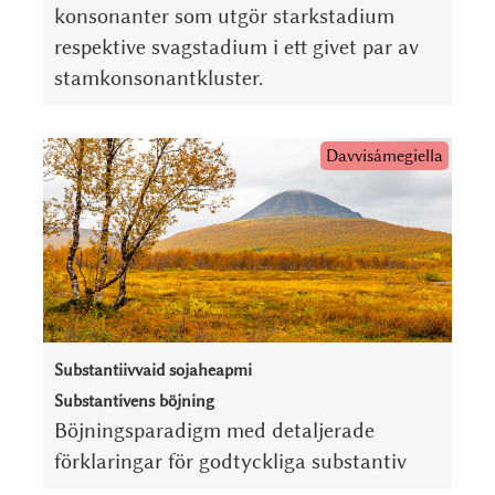
kon­so­nan­ter som utgör stark­stadium
respektive svag­stadium i ett givet par av
stam­kon­so­nant­kluster.
Davvisámegiella
Substantiivvaid sojaheapmi
Substantivens böjning
Böjningsparadigm med detaljerade
förklaringar för godtyckliga substantiv